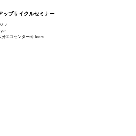
アップサイクルセミナー
2017
lyer
大分エコセンター㈱ Team